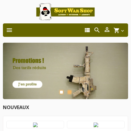




shopping_cart

NOUVEAUX