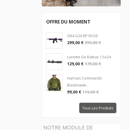
OFFRE DU MOMENT
GR4 G26 BP ROSE
299,00 €
399,00 €
Lunette De Battue 1-5x24
129,00 €
179,00 €
Harnais Commando
BlackHawk...
99,00 €
119,00 €
Tous Les Produits
NOTRE MODULE DE