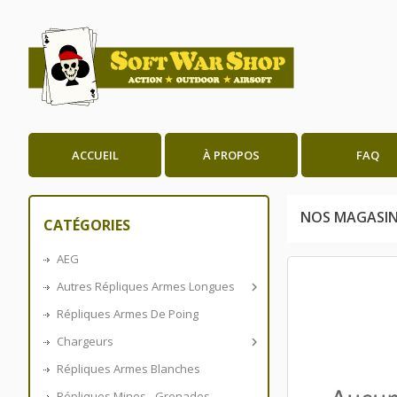
ACCUEIL
À PROPOS
FAQ
NOS MAGASI
CATÉGORIES
AEG
Autres Répliques Armes Longues

Répliques Armes De Poing
Chargeurs

Répliques Armes Blanches
Répliques Mines - Grenades