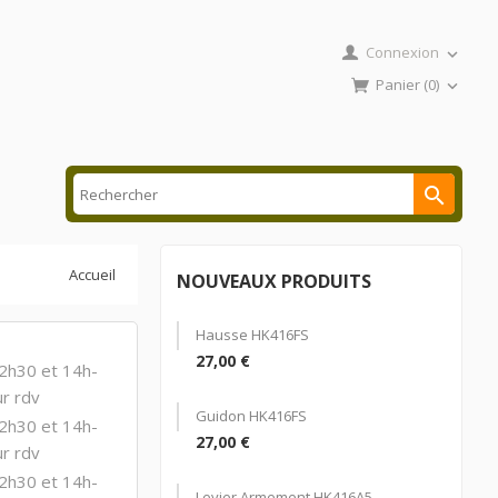
Connexion

Panier
(0)


Accueil
NOUVEAUX PRODUITS
Hausse HK416FS
27,00 €
2h30 et 14h-
r rdv
Guidon HK416FS
2h30 et 14h-
27,00 €
r rdv
2h30 et 14h-
Levier Armement HK416A5