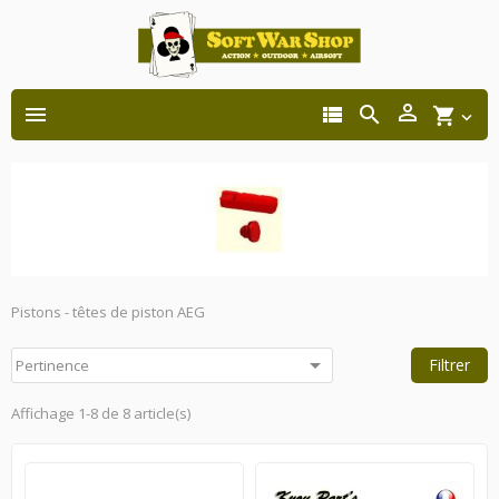




shopping_cart

Pistons - têtes de piston AEG

Filtrer
Pertinence
Affichage 1-8 de 8 article(s)