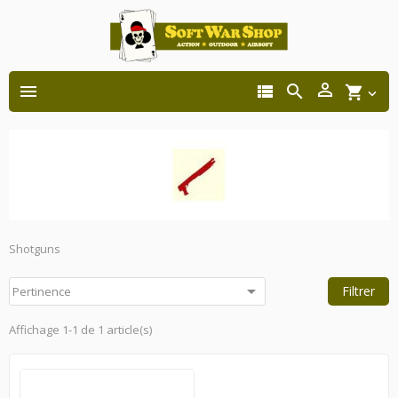




shopping_cart

Shotguns

Filtrer
Pertinence
Affichage 1-1 de 1 article(s)