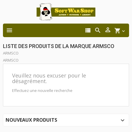




shopping_cart

LISTE DES PRODUITS DE LA MARQUE ARMSCO
ARMSCO
ARMSCO
Veuillez nous excuser pour le
désagrément.
Effectuez une nouvelle recherche
NOUVEAUX PRODUITS
