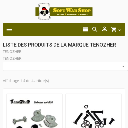




shopping_cart

LISTE DES PRODUITS DE LA MARQUE TENOZHER
TENOZHER
TENOZHER

Affichage 1-4 de 4 article(s)