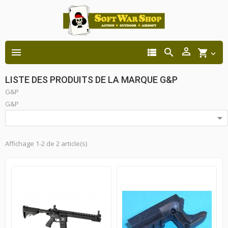




shopping_cart

LISTE DES PRODUITS DE LA MARQUE G&P
G&P
G&P

Affichage 1-2 de 2 article(s)