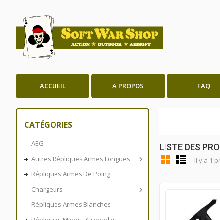
ACCUEIL
À PROPOS
FAQ
CATÉGORIES
AEG
LISTE DES PR
Autres Répliques Armes Longues

Il y a 1 p
Répliques Armes De Poing
Chargeurs

Répliques Armes Blanches
Répliques Mines - Grenades