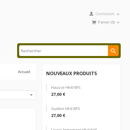
Connexion

Panier
(0)


Accueil
NOUVEAUX PRODUITS
Hausse HK416FS

27,00 €
Guidon HK416FS
27,00 €
Levier Armement HK416A5