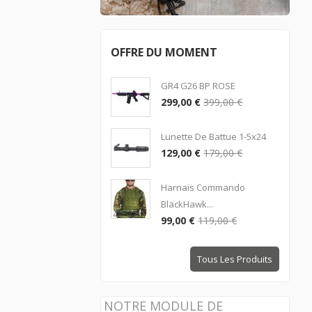
OFFRE DU MOMENT
GR4 G26 BP ROSE
299,00 €
399,00 €
Lunette De Battue 1-5x24
129,00 €
179,00 €
Harnais Commando
BlackHawk...
99,00 €
119,00 €
Tous Les Produits
NOTRE MODULE DE