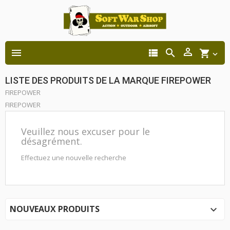




shopping_cart

LISTE DES PRODUITS DE LA MARQUE FIREPOWER
FIREPOWER
FIREPOWER
Veuillez nous excuser pour le
désagrément.
Effectuez une nouvelle recherche
NOUVEAUX PRODUITS
