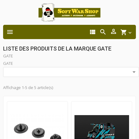




shopping_cart

LISTE DES PRODUITS DE LA MARQUE GATE
GATE
GATE

Affichage 1-5 de 5 article(s)