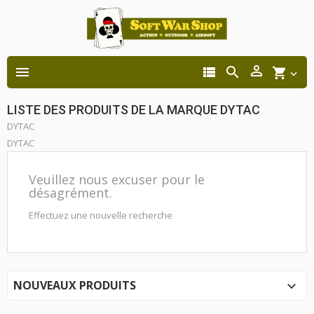




shopping_cart

LISTE DES PRODUITS DE LA MARQUE DYTAC
DYTAC
DYTAC
Veuillez nous excuser pour le
désagrément.
Effectuez une nouvelle recherche
NOUVEAUX PRODUITS
