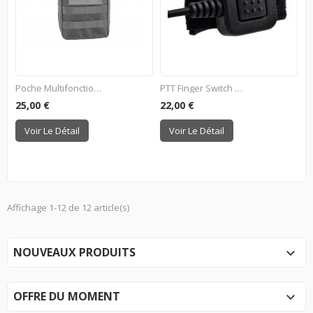
Poche Multifonction Pour...
PTT Finger Switch M50 - Noir
25,00 €
22,00 €
Voir Le Détail
Voir Le Détail
Affichage 1-12 de 12 article(s)
NOUVEAUX PRODUITS

OFFRE DU MOMENT
