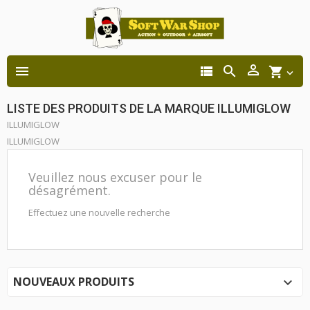




shopping_cart

LISTE DES PRODUITS DE LA MARQUE ILLUMIGLOW
ILLUMIGLOW
ILLUMIGLOW
Veuillez nous excuser pour le
désagrément.
Effectuez une nouvelle recherche
NOUVEAUX PRODUITS
