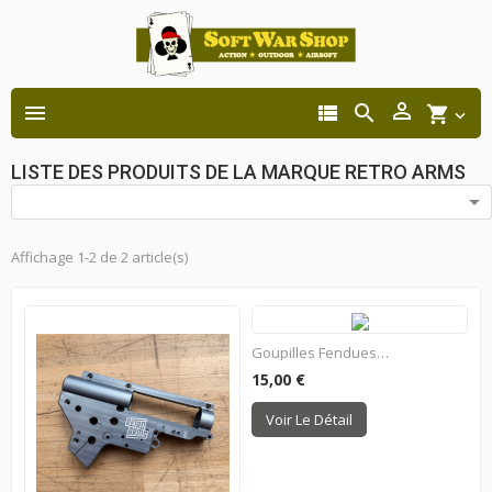




shopping_cart

LISTE DES PRODUITS DE LA MARQUE RETRO ARMS

Affichage 1-2 de 2 article(s)
Goupilles Fendues CNC Pour...
15,00 €
Voir Le Détail