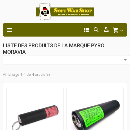




shopping_cart

LISTE DES PRODUITS DE LA MARQUE PYRO
MORAVIA

Affichage 1-4 de 4 article(s)