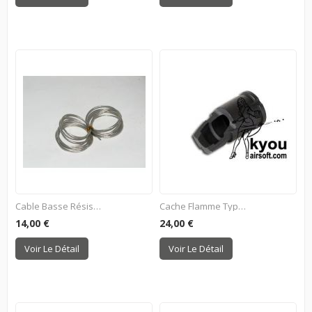
Cable Basse Résistance...
Cache Flamme Type AKM (14mm-)
14,00 €
24,00 €
Voir Le Détail
Voir Le Détail