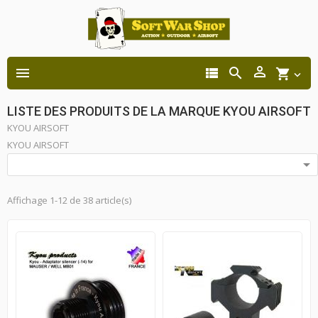




shopping_cart

LISTE DES PRODUITS DE LA MARQUE KYOU AIRSOFT
KYOU AIRSOFT
KYOU AIRSOFT

Affichage 1-12 de 38 article(s)