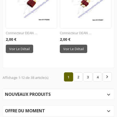
Connecteur DEAN Femelle
Connecteur DEAN Mâle
2,00 €
2,00 €
Voir Le Détail
Voir Le Détail

1
2
3
4
Affichage 1-12 de 38 article(s)
NOUVEAUX PRODUITS

OFFRE DU MOMENT
