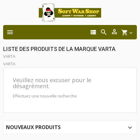




shopping_cart

LISTE DES PRODUITS DE LA MARQUE VARTA
VARTA
VARTA
Veuillez nous excuser pour le
désagrément.
Effectuez une nouvelle recherche
NOUVEAUX PRODUITS
